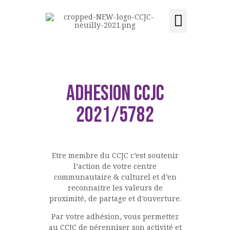
Activités et cours
Location de salle
Acquisition du centre
CCJC NEUILLY-SUR-SEINE
Centre Communautaire et culturel de Neuilly-sur-Seine
ACCUEIL
ADHESION CCJC
LE CENTRE
2021/5782
ÉVÉNEMENTS
ACTIVITÉS ET COURS
LOCATION DE SALLE
Etre membre du CCJC c’est soutenir
CONTACT
l’action de votre centre
ADHÉSION
communautaire & culturel et d’en
reconnaitre les valeurs de
ACQUISITION DU
proximité, de partage et d’ouverture.
CENTRE
Par votre adhésion, vous permettez
DONS
au CCJC de pérenniser son activité et