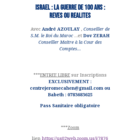
ISRAEL : LA GUERRE DE 100 ANS :
REVES ou REALITES
Avec
André AZOULAY
,
Conseiller de
S.M. le Roi du Maroc
…et
Dov ZERAH
Conseiller Maitre à la Cour des
Comptes…
***
ENTREE LIBRE
sur Inscriptions
EXCLUSIVEMENT :
centrejeromecahen@gmail.com ou
Babeth : 0783683625
Pass Sanitaire obligatoire
***
Zoom
lien
https://us02web.zoom.us/j/7876