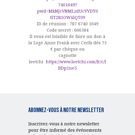
7401649?
pwd=MkNJcVNMLzdUcVVDY0
tlT2R1OWxlQT09
ID de réunion : 787 6740 1649
Code secret : 666584
Il vous est loisible de faire un don à
la Loge Anne Frank avec Cerfa dès 75
€ par chèque ou
cagnotte
leetchi
https://www.leetchi.com/fr/c/l
BDp1ne5
Abonnez-vous à notre Newsletter
Inscrivez-vous à notre newsletter
pour être informé des événements